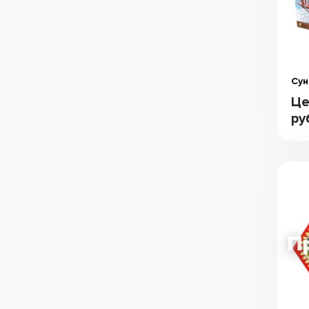
Сун
Це
ру