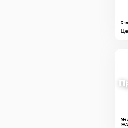
Сне
Це
Меш
рад