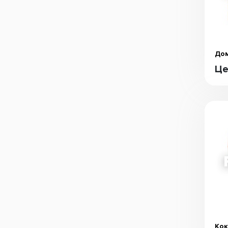
Дом
Це
Кок