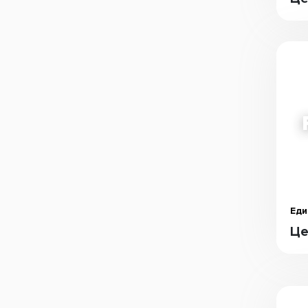
Еди
Це