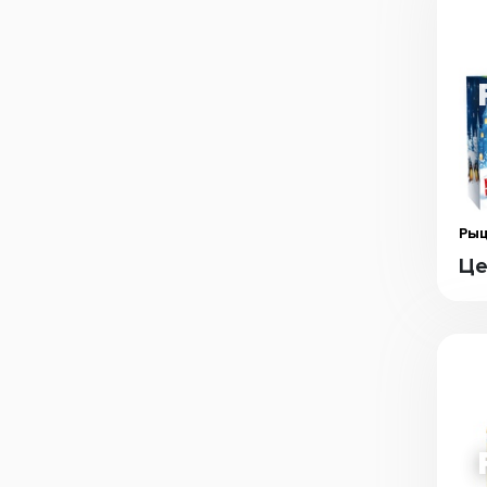
Рыц
Це