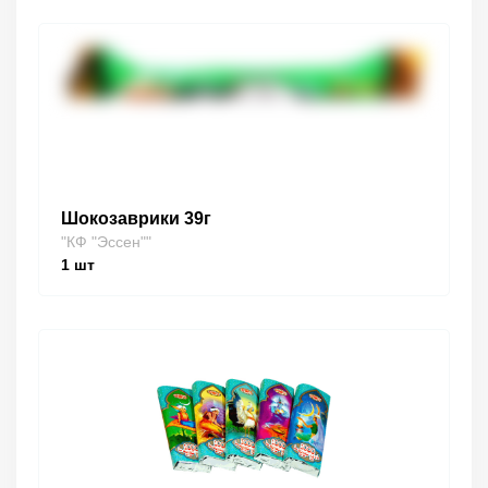
Шокозаврики 39г
"КФ "Эссен""
1
шт