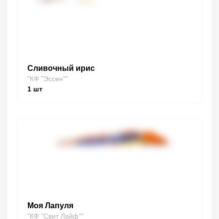
Сливочный ирис
"КФ "Эссен""
1
шт
Моя Лапуля
"КФ "Свит Лайф""