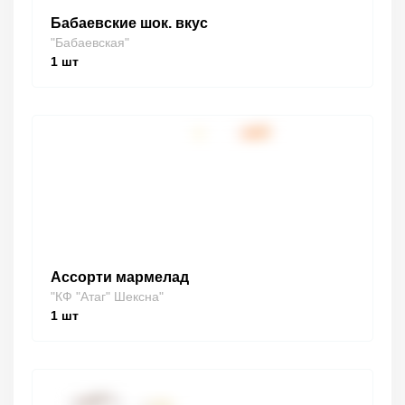
Бабаевские шок. вкус
"Бабаевская"
1
шт
Ассорти мармелад
"КФ "Атаг" Шексна"
1
шт