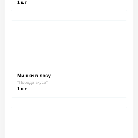
1
шт
Мишки в лесу
"Победа вкуса"
1
шт