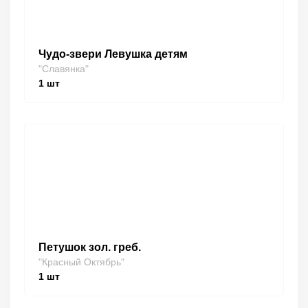
Чудо-звери Левушка детям
"Славянка"
1
шт
Петушок зол. греб.
"Красный Октябрь"
1
шт