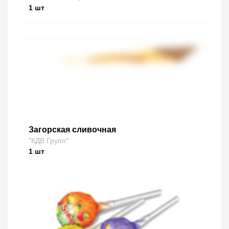
1
шт
Загорская сливочная
"КДВ Групп"
1
шт