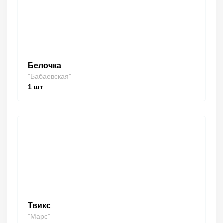
Белочка
"Бабаевская"
1
шт
Твикс
"Марс"