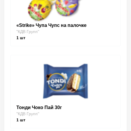
«Strike» Чупа Чупс на палочке
"КДВ Групп"
1
шт
Тонди Чоко Пай 30г
"КДВ Групп"
1
шт