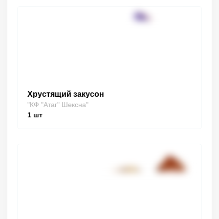
Хрустящий закусон
"КФ "Атаг" Шексна"
1
шт