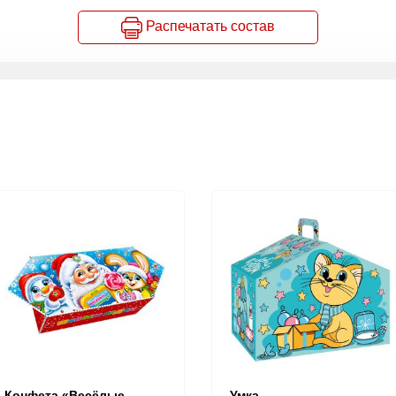
Распечатать состав
Конфета «Весёлые
Умка