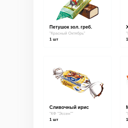
Петушок зол. греб.
"Красный Октябрь"
"
1
шт
Сливочный ирис
"КФ "Эссен""
"
1
шт