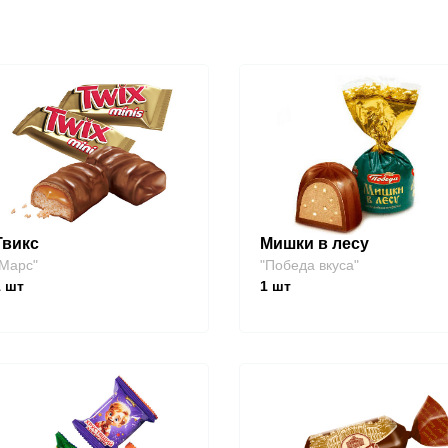
Твикс
Мишки в лесу
Марс"
"Победа вкуса"
1
шт
1
шт