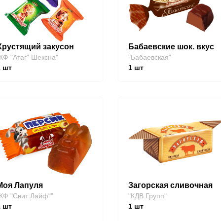
Хрустящий закусон
Бабаевские шок. вкус
КФ "Атаг" Шексна"
"Бабаевская"
1
шт
1
шт
Моя Лапуля
Загорская сливочная
КФ "Свит Лайф""
"КДВ Групп"
1
шт
1
шт