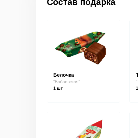
Состав подарка
Белочка
"Бабаевская"
"
1
шт