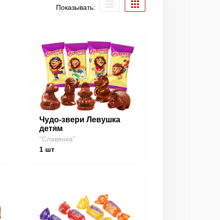
Показывать:
Чудо-звери Левушка
детям
"Славянка"
1
шт