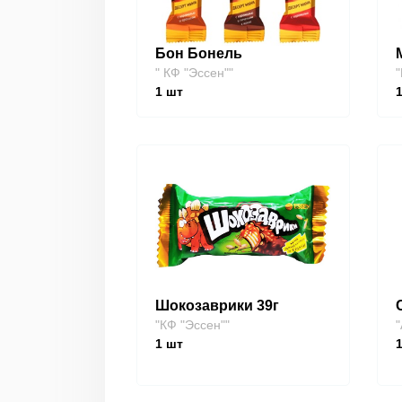
Бон Бонель
" КФ "Эссен""
"
1
шт
Шокозаврики 39г
"КФ "Эссен""
"
1
шт