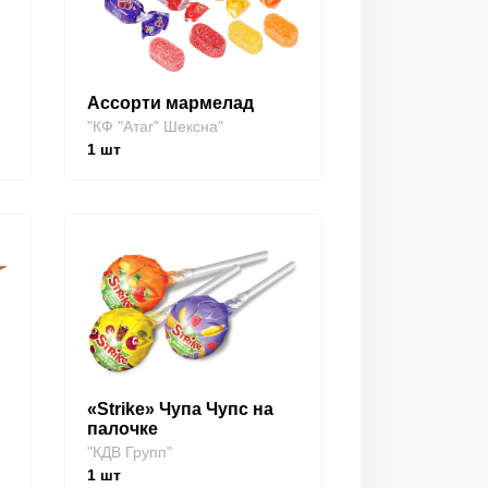
Ассорти мармелад
"КФ "Атаг" Шексна"
1
шт
«Strike» Чупа Чупс на
палочке
"КДВ Групп"
1
шт