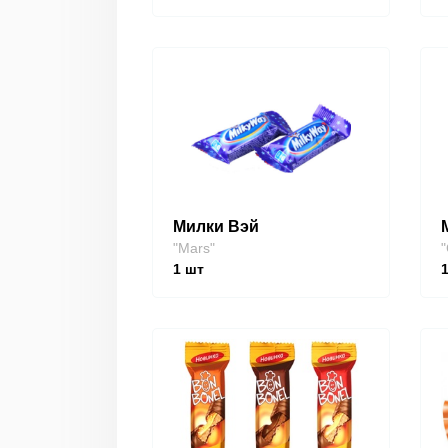
Милки Вэй
"Mars"
"
1
шт