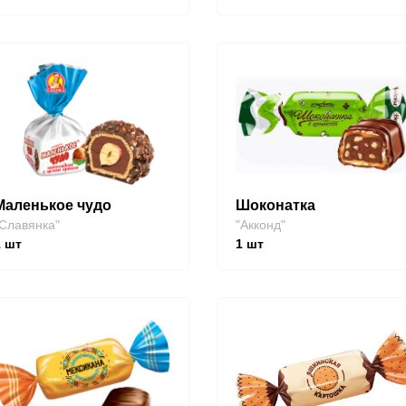
Маленькое чудо
Шоконатка
Славянка"
"Акконд"
1
шт
1
шт