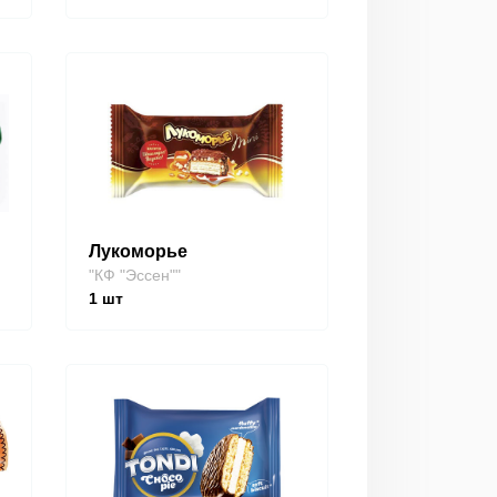
Лукоморье
"КФ "Эссен""
1
шт