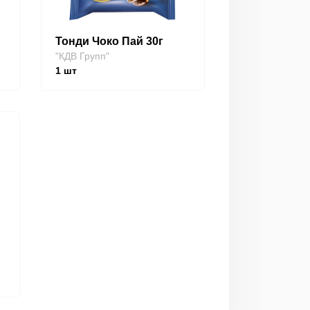
Тонди Чоко Пай 30г
"КДВ Групп"
1
шт