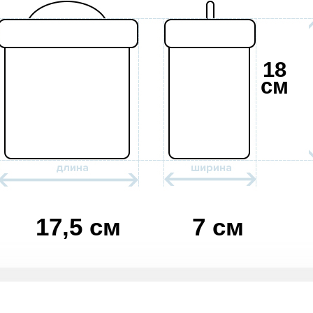
18
см
17,5 см
7 см