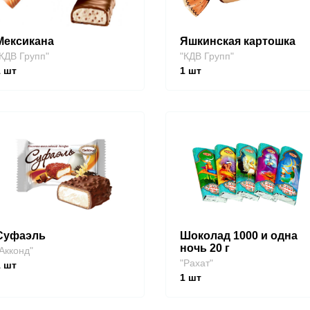
Мексикана
Яшкинская картошка
КДВ Групп"
"КДВ Групп"
1
шт
1
шт
Суфаэль
Шоколад 1000 и одна
ночь 20 г
Акконд"
"Рахат"
1
шт
1
шт