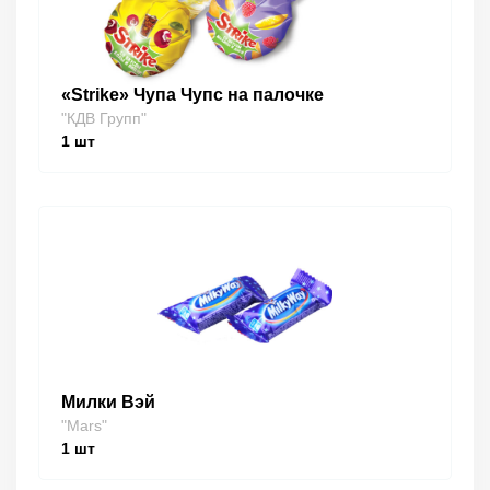
«Strike» Чупа Чупс на палочке
"КДВ Групп"
1
шт
Милки Вэй
"Mars"
1
шт