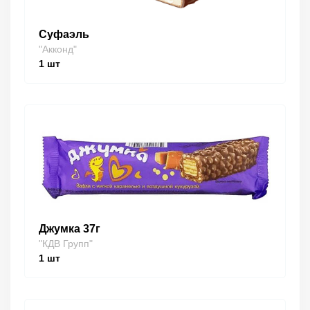
Суфаэль
"Акконд"
1
шт
Джумка 37г
"КДВ Групп"
1
шт