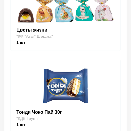
Цветы жизни
"КФ "Атаг" Шексна"
1
шт
Тонди Чоко Пай 30г
"КДВ Групп"
1
шт