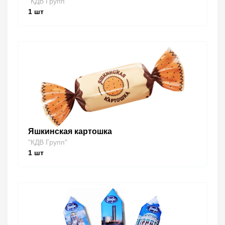
"КДВ Групп"
1
шт
Яшкинская картошка
"КДВ Групп"
1
шт