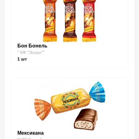
Бон Бонель
" КФ "Эссен""
1
шт
Мексикана