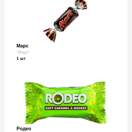
Марс
"Марс"
1
шт
Родео