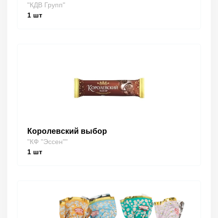
"КДВ Групп"
1
шт
Королевский выбор
"КФ "Эссен""
1
шт