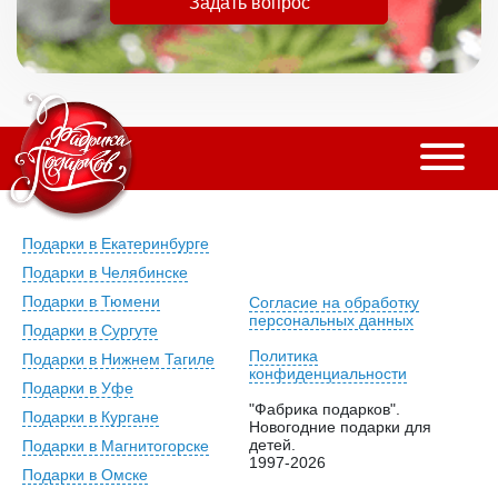
Задать вопрос
Подарки в Екатеринбурге
Подарки в Челябинске
Подарки в Тюмени
Согласие на обработку
персональных данных
Подарки в Сургуте
Политика
Подарки в Нижнем Тагиле
конфиденциальности
Подарки в Уфе
"Фабрика подарков".
Подарки в Кургане
Новогодние подарки для
детей.
Подарки в Магнитогорске
1997-2026
Подарки в Омске