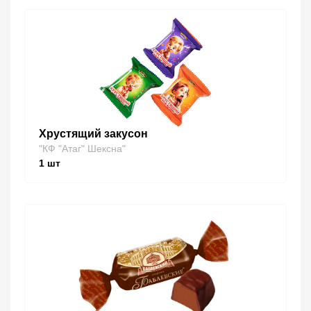
Хрустящий закусон
"КФ "Атаг" Шексна"
1
шт