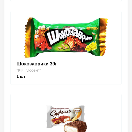
Шокозаврики 39г
"КФ "Эссен""
1
шт