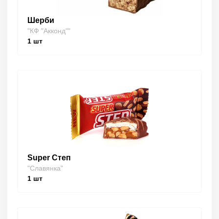
Шерби
"КФ "Акконд""
1
шт
Super Степ
"Славянка"
1
шт