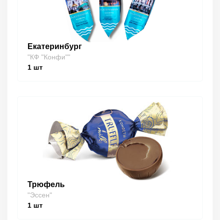
Екатеринбург
"КФ "Конфи""
1
шт
Трюфель
"Эссен"
1
шт