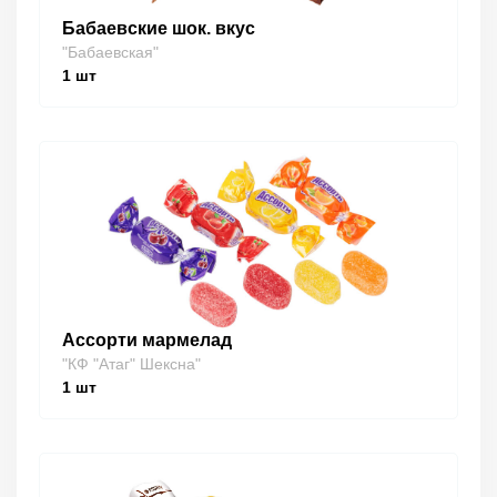
Бабаевские шок. вкус
"Бабаевская"
1
шт
Ассорти мармелад
"КФ "Атаг" Шексна"
1
шт