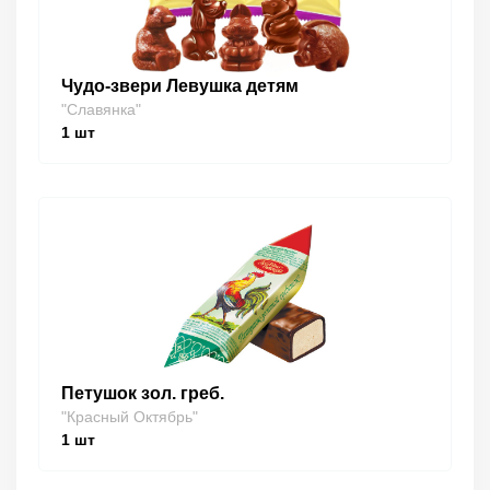
Чудо-звери Левушка детям
"Славянка"
1
шт
Петушок зол. греб.
"Красный Октябрь"
1
шт