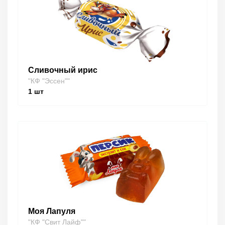
Сливочный ирис
"КФ "Эссен""
1
шт
Моя Лапуля
"КФ "Свит Лайф""