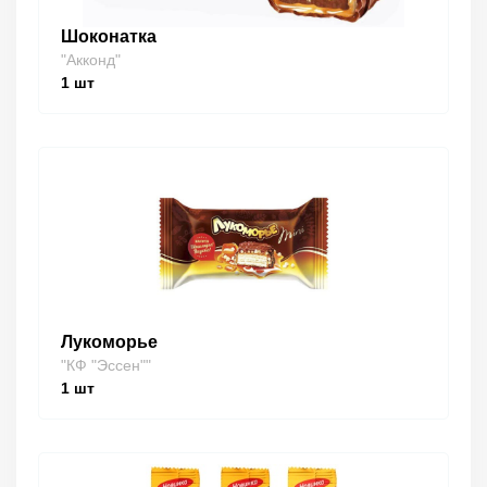
Шоконатка
"Акконд"
1
шт
Лукоморье
"КФ "Эссен""
1
шт