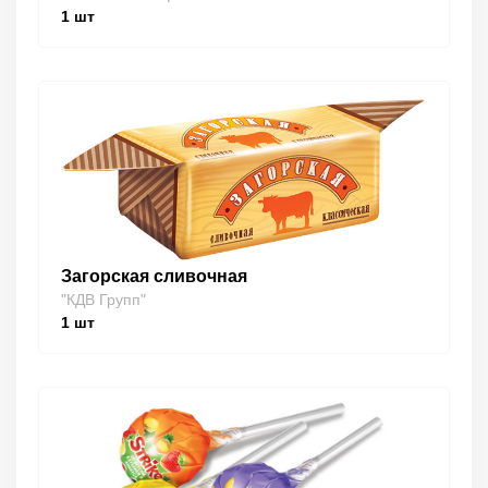
1
шт
Загорская сливочная
"КДВ Групп"
1
шт