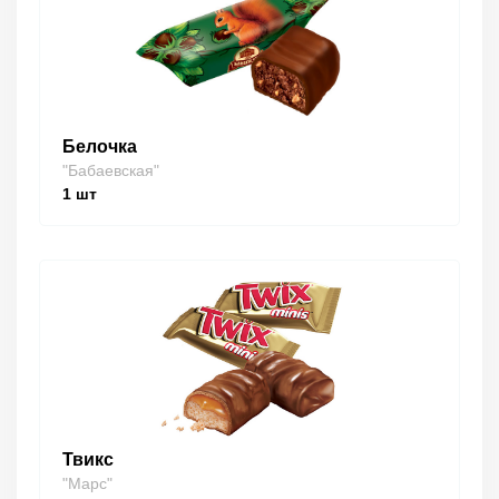
Белочка
"Бабаевская"
1
шт
Твикс
"Марс"