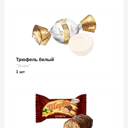
Трюфель белый
"Эссен"
1
шт