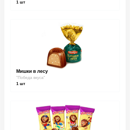
1
шт
Мишки в лесу
"Победа вкуса"
1
шт