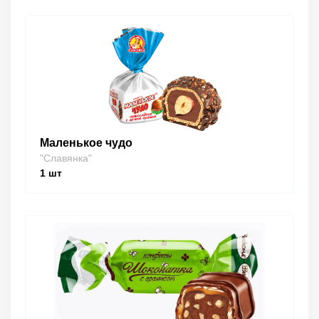
Маленькое чудо
"Славянка"
1
шт