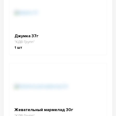
Джумка 37г
"КДВ Групп"
1
шт
Жевательный мармелад 30г
"КДВ Групп"