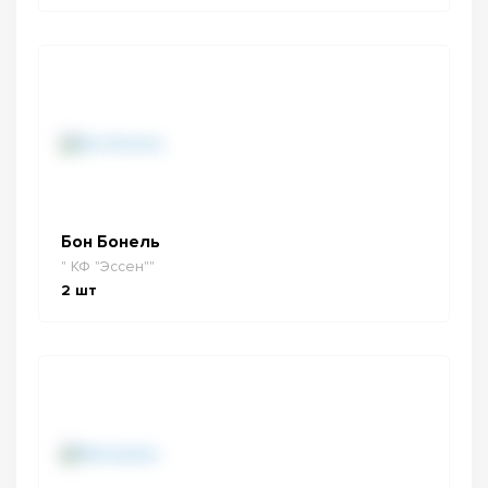
Бон Бонель
" КФ "Эссен""
2
шт