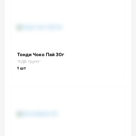
Тонди Чоко Пай 30г
"КДВ Групп"
1
шт