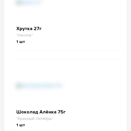
Хрутка 27г
"Нестле"
1
шт
Шоколад Алёнка 75г
"Красный Октябрь"
1
шт