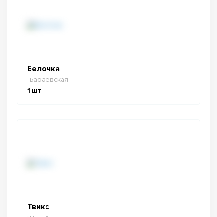
Белочка
"Бабаевская"
1
шт
Твикс