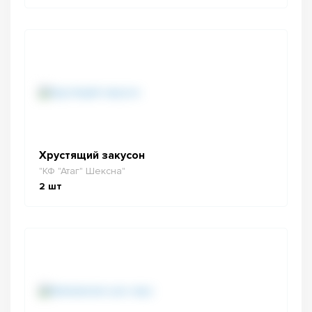
Хрустящий закусон
"КФ "Атаг" Шексна"
2
шт