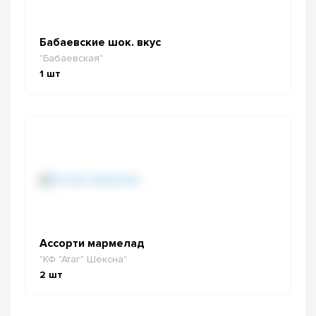
Бабаевские шок. вкус
"Бабаевская"
1
шт
Ассорти мармелад
"КФ "Атаг" Шексна"
2
шт