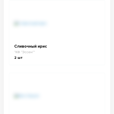
Сливочный ирис
"КФ "Эссен""
2
шт