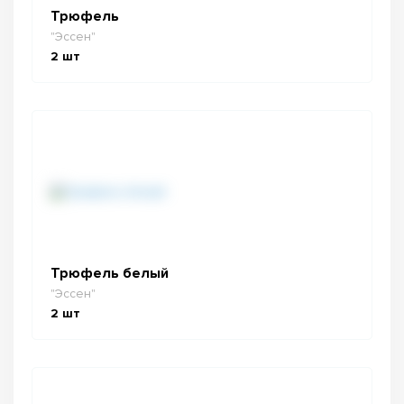
Трюфель
"Эссен"
2
шт
Трюфель белый
"Эссен"
2
шт