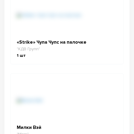
«Strike» Чупа Чупс на палочке
"КДВ Групп"
1
шт
Милки Вэй