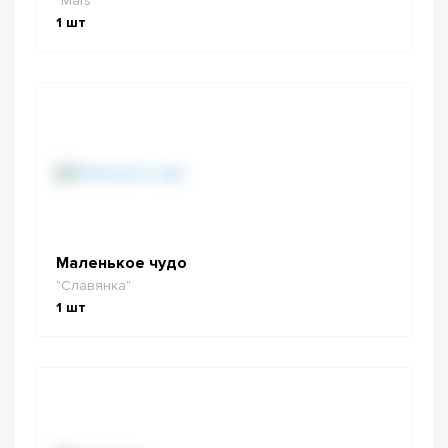
"Mars"
1
шт
Маленькое чудо
"Славянка"
1
шт