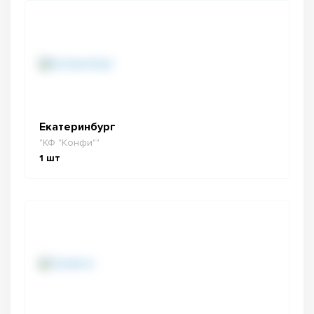
Екатеринбург
"КФ "Конфи""
1
шт