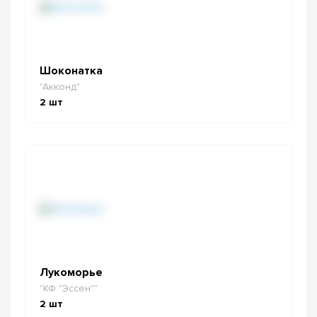
Шоконатка
"Акконд"
2
шт
Лукоморье
"КФ "Эссен""
2
шт