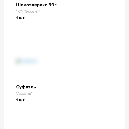
Шокозаврики 39г
"КФ "Эссен""
1
шт
Суфаэль
"Акконд"
1
шт