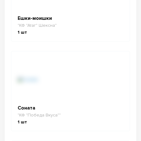
Ешки-моишки
"КФ "Атаг" Шексна"
1
шт
Соната
"КФ "Победа Вкуса""
1
шт