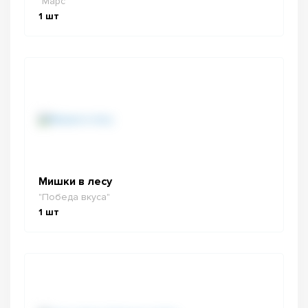
"Марс"
1
шт
Мишки в лесу
"Победа вкуса"
1
шт