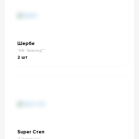
Шерби
"КФ "Акконд""
2
шт
Super Степ
"Славянка"