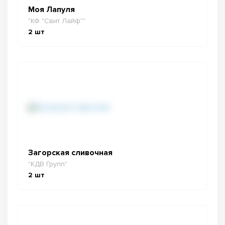
Моя Лапуля
"КФ "Свит Лайф""
2
шт
Загорская сливочная
"КДВ Групп"
2
шт