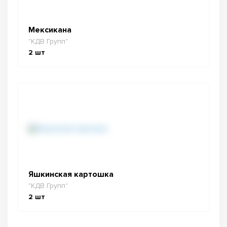
Мексикана
"КДВ Групп"
2
шт
Яшкинская картошка
"КДВ Групп"
2
шт