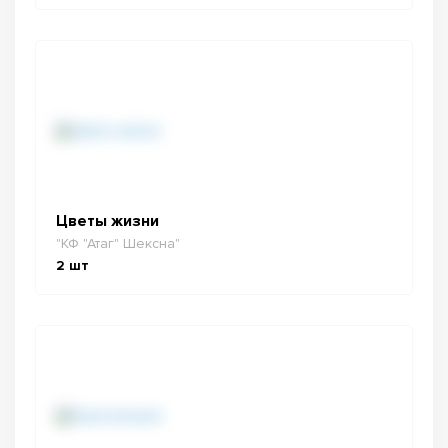
Цветы жизни
"КФ "Атаг" Шексна"
2
шт