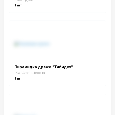
1
шт
Пирамидка драже "Тибидох"
"КФ "Атаг" Шексна"
1
шт