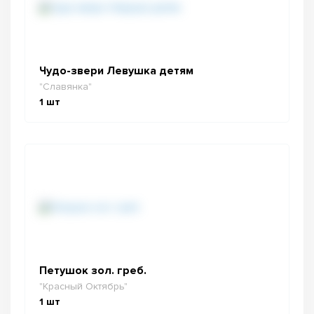
Чудо-звери Левушка детям
"Славянка"
1
шт
Петушок зол. греб.
"Красный Октябрь"
1
шт