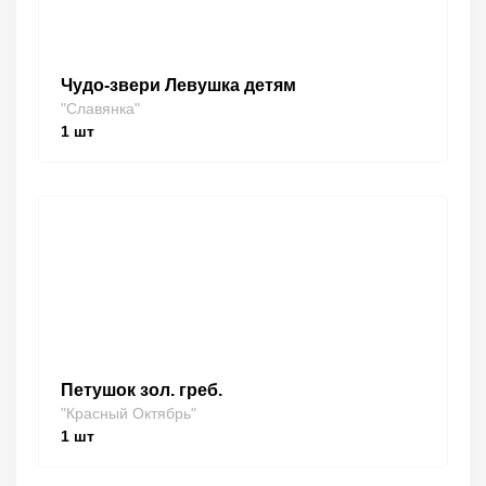
Чудо-звери Левушка детям
"Славянка"
1
шт
Петушок зол. греб.
"Красный Октябрь"
1
шт