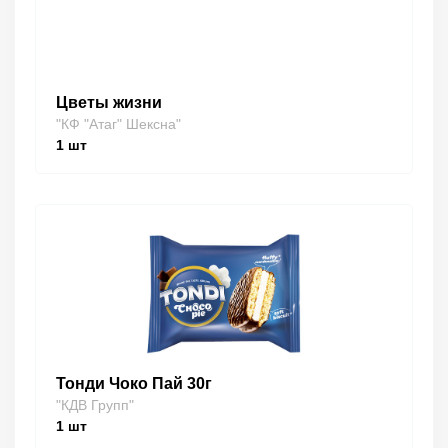
Цветы жизни
"КФ "Атаг" Шексна"
1
шт
Тонди Чоко Пай 30г
"КДВ Групп"
1
шт