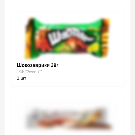
Шокозаврики 39г
"КФ "Эссен""
1
шт