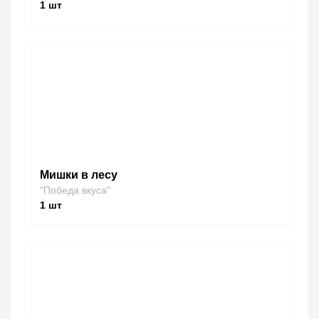
1
шт
Мишки в лесу
"Победа вкуса"
1
шт