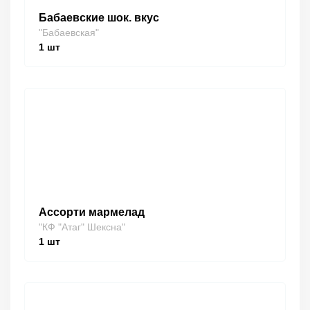
Бабаевские шок. вкус
"Бабаевская"
1
шт
Ассорти мармелад
"КФ "Атаг" Шексна"
1
шт