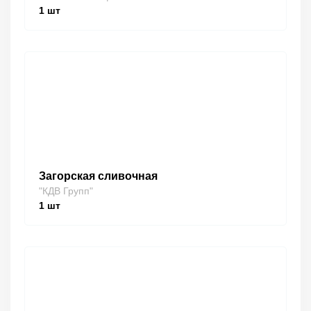
1
шт
Загорская сливочная
"КДВ Групп"
1
шт