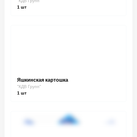
"КДВ Групп"
1
шт
Яшкинская картошка
"КДВ Групп"
1
шт