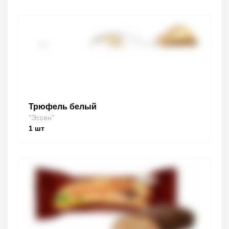
Трюфель белый
"Эссен"
1
шт