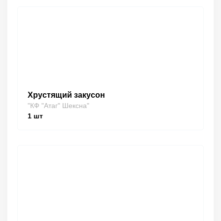
Хрустящий закусон
"КФ "Атаг" Шексна"
1
шт