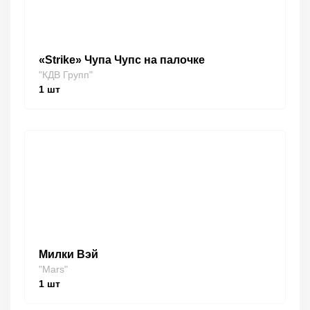
«Strike» Чупа Чупс на палочке
"КДВ Групп"
1
шт
Милки Вэй
"Mars"
1
шт