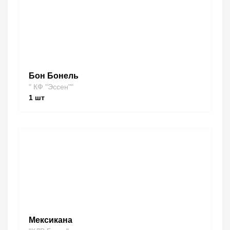
Бон Бонель
" КФ "Эссен""
1
шт
Мексикана