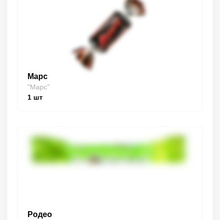
Марс
"Марс"
1
шт
Родео