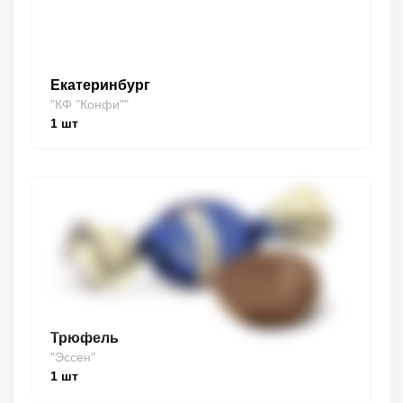
Екатеринбург
"КФ "Конфи""
1
шт
Трюфель
"Эссен"
1
шт