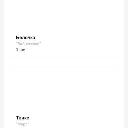
Белочка
"Бабаевская"
1
шт
Твикс
"Марс"