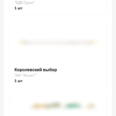
"КДВ Групп"
1
шт
Королевский выбор
"КФ "Эссен""
1
шт