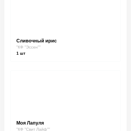
Сливочный ирис
"КФ "Эссен""
1
шт
Моя Лапуля
"КФ "Свит Лайф""