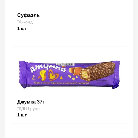
Суфаэль
"Акконд"
1
шт
Джумка 37г
"КДВ Групп"
1
шт