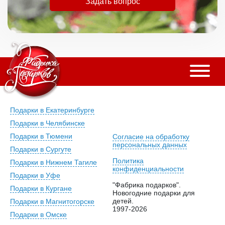
Задать вопрос
Подарки в Екатеринбурге
Подарки в Челябинске
Подарки в Тюмени
Согласие на обработку
персональных данных
Подарки в Сургуте
Политика
Подарки в Нижнем Тагиле
конфиденциальности
Подарки в Уфе
"Фабрика подарков".
Подарки в Кургане
Новогодние подарки для
детей.
Подарки в Магнитогорске
1997-2026
Подарки в Омске