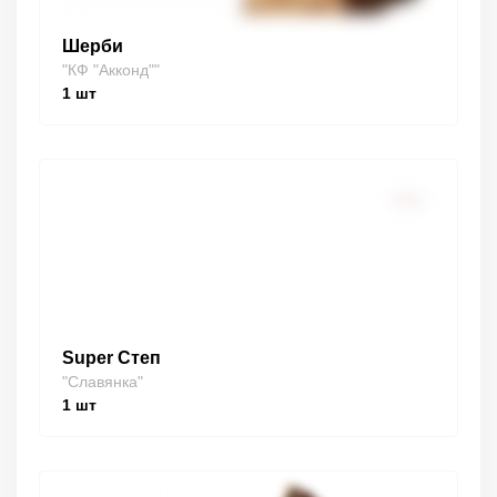
Шерби
"КФ "Акконд""
1
шт
Super Степ
"Славянка"
1
шт