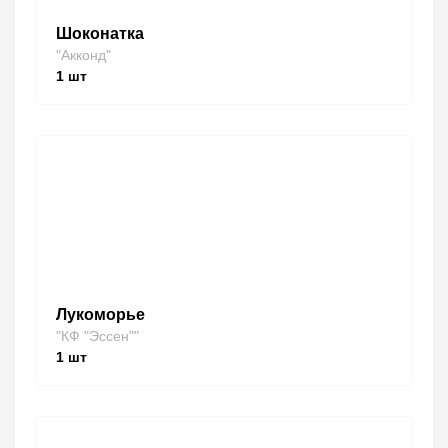
Шоконатка
"Акконд"
1
шт
Лукоморье
"КФ "Эссен""
1
шт