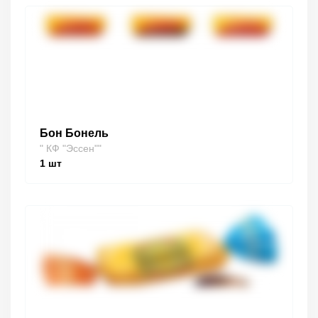
Бон Бонель
" КФ "Эссен""
1
шт