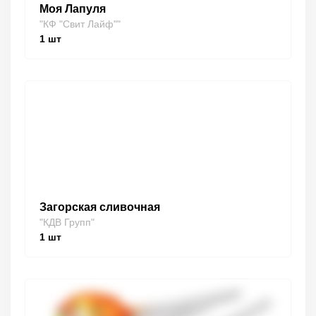
Моя Лапуля
"КФ "Свит Лайф""
1
шт
Загорская сливочная
"КДВ Групп"
1
шт