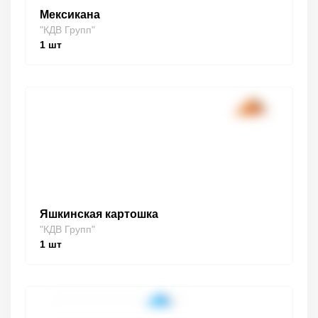
Мексикана
"КДВ Групп"
1
шт
Яшкинская картошка
"КДВ Групп"
1
шт