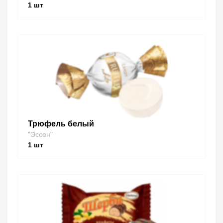
1
шт
Трюфель белый
"Эссен"
1
шт