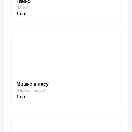
Твикс
"Марс"
1
шт
Мишки в лесу
"Победа вкуса"
1
шт