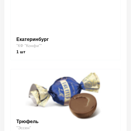
Екатеринбург
"КФ "Конфи""
1
шт
Трюфель
"Эссен"