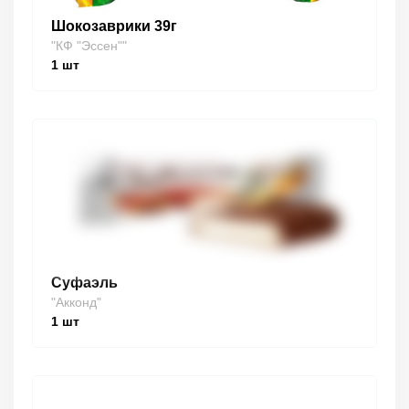
Шокозаврики 39г
"КФ "Эссен""
1
шт
Суфаэль
"Акконд"
1
шт