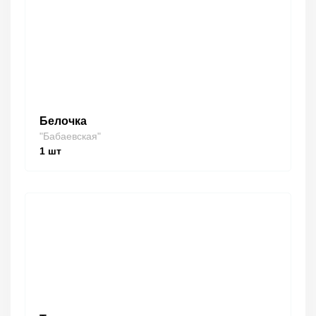
Белочка
"Бабаевская"
1
шт