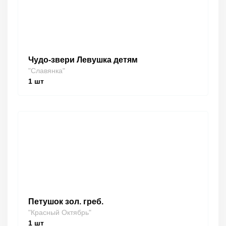
Чудо-звери Левушка детям
"Славянка"
1
шт
Петушок зол. греб.
"Красный Октябрь"
1
шт