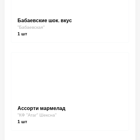
Бабаевские шок. вкус
"Бабаевская"
1
шт
Ассорти мармелад
"КФ "Атаг" Шексна"
1
шт