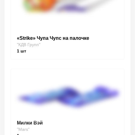
«Strike» Чупа Чупс на палочке
"КДВ Групп"
1
шт
Милки Вэй
"Mars"