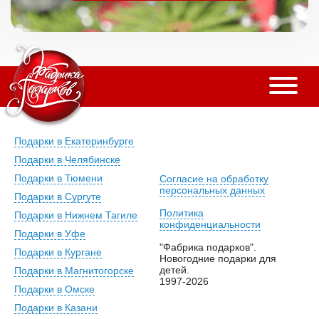
Подарки в Екатеринбурге
Подарки в Челябинске
Подарки в Тюмени
Согласие на обработку
персональных данных
Подарки в Сургуте
Политика
Подарки в Нижнем Тагиле
конфиденциальности
Подарки в Уфе
"Фабрика подарков".
Подарки в Кургане
Новогодние подарки для
детей.
Подарки в Магнитогорске
1997-2026
Подарки в Омске
Подарки в Казани