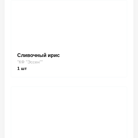
Сливочный ирис
"КФ "Эссен""
1
шт