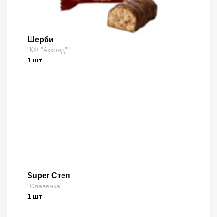
Шерби
"КФ "Акконд""
1
шт
Super Степ
"Славянка"
1
шт