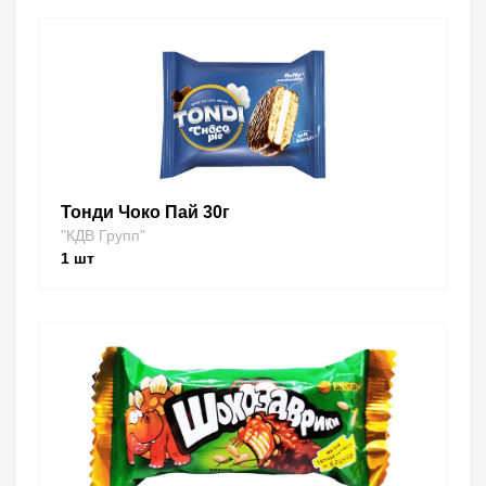
Тонди Чоко Пай 30г
"КДВ Групп"
1
шт