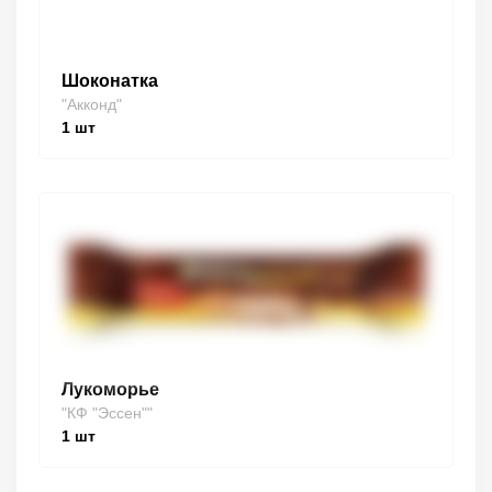
Шоконатка
"Акконд"
1
шт
Лукоморье
"КФ "Эссен""
1
шт