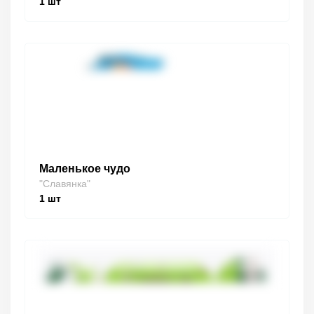
1
шт
Маленькое чудо
"Славянка"
1
шт