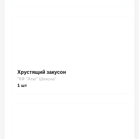
Хрустящий закусон
"КФ "Атаг" Шексна"
1
шт