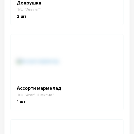
Доярушка
"КФ "Эссен""
2
шт
Ассорти мармелад
"КФ "Атаг" Шексна"
1
шт