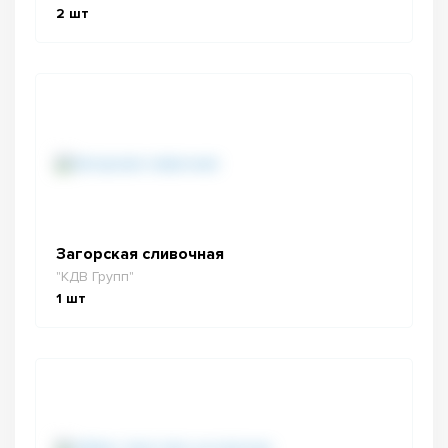
2
шт
Загорская сливочная
"КДВ Групп"
1
шт