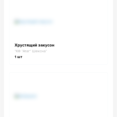
Хрустящий закусон
"КФ "Атаг" Шексна"
1
шт