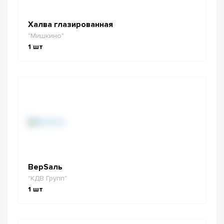
Халва глазированная
"Мишкино"
1
шт
ВерSаль
"КДВ Групп"
1
шт