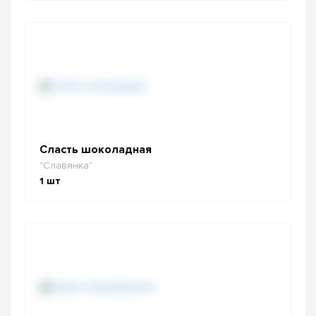
Сласть шоколадная
"Славянка"
1
шт