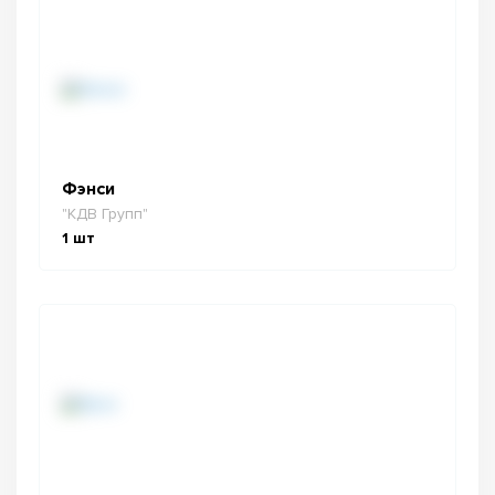
Фэнси
"КДВ Групп"
1
шт