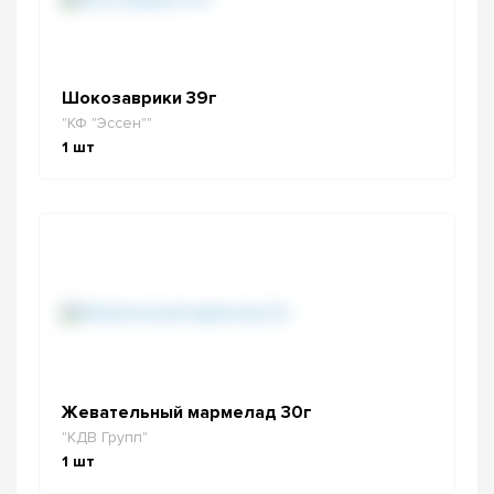
Шокозаврики 39г
"КФ "Эссен""
1
шт
Жевательный мармелад 30г
"КДВ Групп"
1
шт