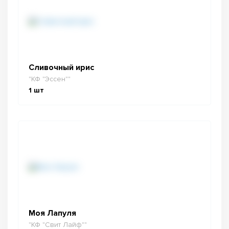
Сливочный ирис
"КФ "Эссен""
1
шт
Моя Лапуля
"КФ "Свит Лайф""