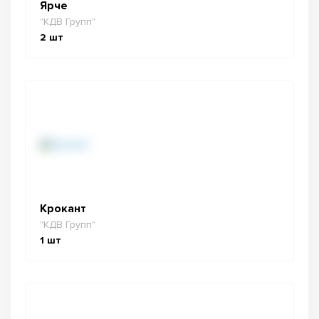
Ярче
"КДВ Групп"
2
шт
Крокант
"КДВ Групп"
1
шт