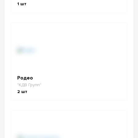
1
шт
Родео
"КДВ Групп"
2
шт