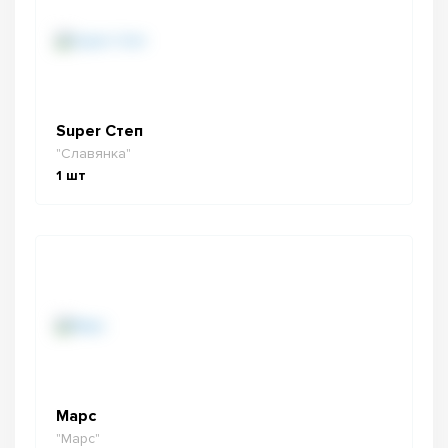
Super Степ
"Славянка"
1
шт
Марс
"Марс"