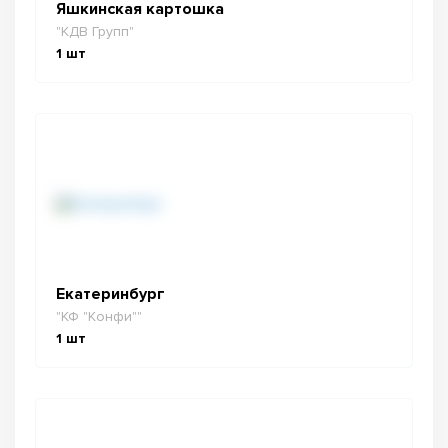
Яшкинская картошка
"КДВ Групп"
1
шт
Екатеринбург
"КФ "Конфи""
1
шт