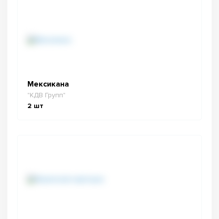
Мексикана
"КДВ Групп"
2
шт