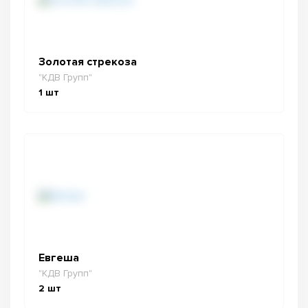
Золотая стрекоза
"КДВ Групп"
1
шт
Евгеша
"КДВ Групп"
2
шт