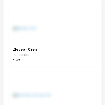
Десерт Степ
"Славянка"
1
шт