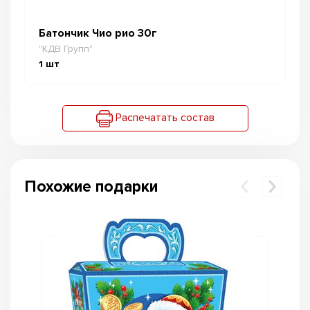
Батончик Чио рио 30г
"КДВ Групп"
1
шт
Распечатать состав
Похожие подарки