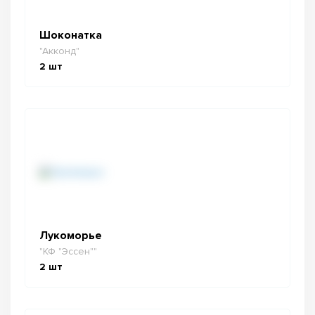
Шоконатка
"Акконд"
2
шт
Лукоморье
"КФ "Эссен""
2
шт