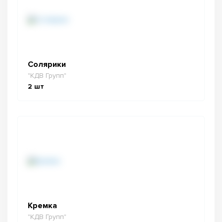
Солярики
"КДВ Групп"
2
шт
Кремка
"КДВ Групп"