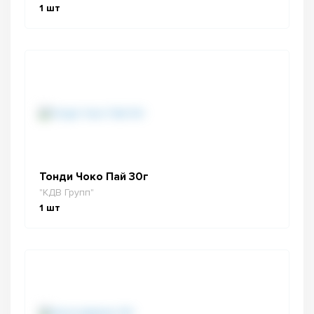
1
шт
Тонди Чоко Пай 30г
"КДВ Групп"
1
шт