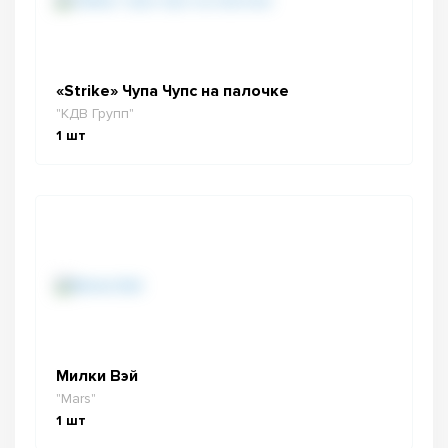
«Strike» Чупа Чупс на палочке
"КДВ Групп"
1
шт
Милки Вэй
"Mars"
1
шт