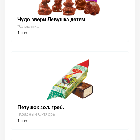
Чудо-звери Левушка детям
"Славянка"
1
шт
Петушок зол. греб.
"Красный Октябрь"
1
шт