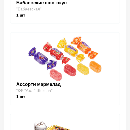
Бабаевские шок. вкус
"Бабаевская"
1
шт
Ассорти мармелад
"КФ "Атаг" Шексна"
1
шт