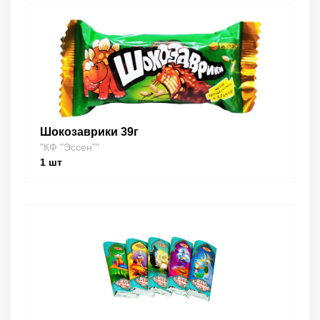
Шокозаврики 39г
"КФ "Эссен""
1
шт