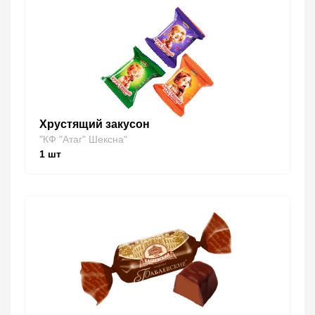
Хрустящий закусон
"КФ "Атаг" Шексна"
1
шт