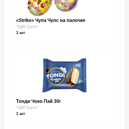
«Strike» Чупа Чупс на палочке
"КДВ Групп"
1
шт
Тонди Чоко Пай 30г
"КДВ Групп"
1
шт