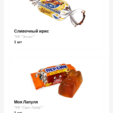
Сливочный ирис
"КФ "Эссен""
1
шт
Моя Лапуля
"КФ "Свит Лайф""
1
шт