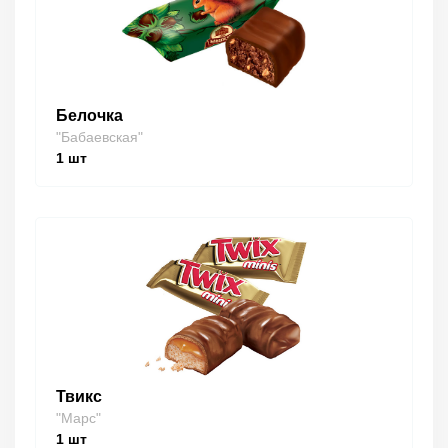
Белочка
"Бабаевская"
1
шт
Твикс
"Марс"
1
шт