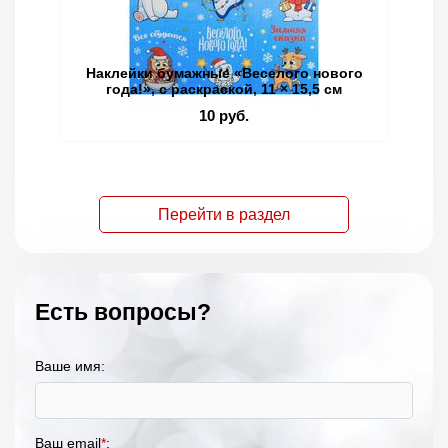
Наклейки бумажные «Веселого нового
Кн
года!», c раскраской, 11 × 15,5 см
10 руб.
Перейти в раздел
Есть вопросы?
Ваше имя:
Ваш email
*
: